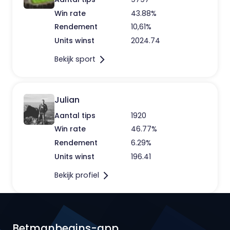
Win rate
43.88%
Rendement
10,61%
Units winst
2024.74
Bekijk sport
Julian
Aantal tips
1920
Win rate
46.77%
Rendement
6.29%
Units winst
196.41
Bekijk profiel
Betmanbegins-app