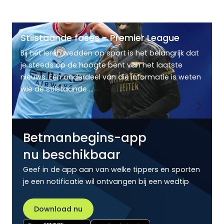
Stilstaande fases - Premier League
Bij het leren wedden op sport is het belangrijk dat
je steeds op de hoogte bent van het laatste
nieuws. Eén onderdeel van die informatie is weten
wie de stilstaande ...
Betmanbegins-app
nu beschikbaar
Geef in de app aan van welke tippers en sporten
je een notificatie wil ontvangen bij een wedtip
Download nu