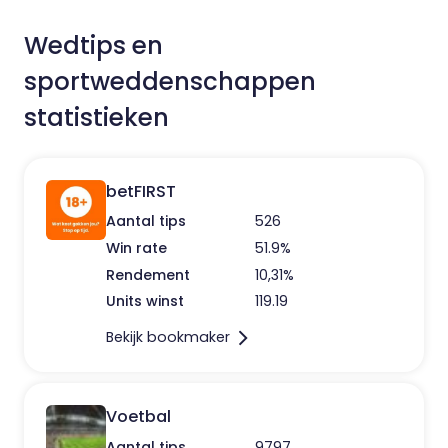
Wedtips en
sportweddenschappen
statistieken
betFIRST
Aantal tips
526
Win rate
51.9%
Rendement
10,31%
Units winst
119.19
Bekijk bookmaker
Voetbal
Aantal tips
9797