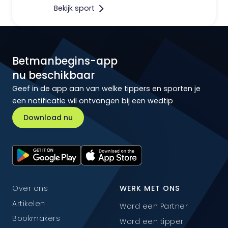
Bekijk sport
Betmanbegins-app
nu beschikbaar
Geef in de app aan van welke tippers en sporten je
een notificatie wil ontvangen bij een wedtip
Download nu
Over ons
WERK MET ONS
Artikelen
Word een Partner
Bookmakers
Word een tipper