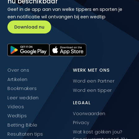
nu beschikbaar
Geef in de app aan van welke tippers en sporten je
een notificatie wil ontvangen bij een wedtip
Download nu
Over ons
WERK MET ONS
Artikelen
Word een Partner
Bookmakers
Word een tipper
Leer wedden
LEGAAL
Videos
Voorwaarden
Wedtips
Privacy
Betting Bible
Wat kost gokken jou?
Resultaten tips