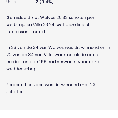
Units
2 (0.4%)
Gemiddeld ziet Wolves 25.32 schoten per
wedstrijd en Villa 23.24, wat deze line al
interessant maakt.
In 23 van de 34 van Wolves was dit winnend en in
22 van de 34 van Villa, waarmee ik de odds
eerder rond de 1.55 had verwacht voor deze
weddenschap.
Eerder dit seizoen was dit winnend met 23
schoten.