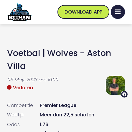
DOWNLOAD APP
Voetbal
|
Wolves - Aston
Villa
06 May, 2023
om
16:00
Verloren
Competitie
Premier League
Wedtip
Meer dan 22,5 schoten
Odds
1.76