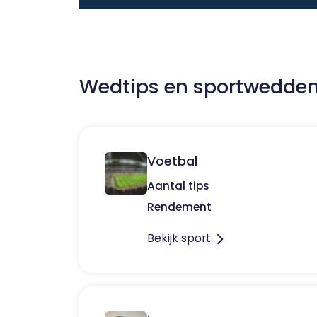
Wedtips en sportwedden
Voetbal
Aantal tips
Rendement
Bekijk sport