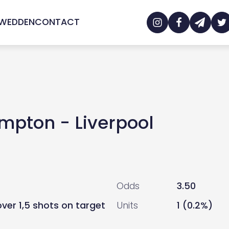
 WEDDEN
CONTACT
pton - Liverpool
Odds
3.50
ver 1,5 shots on target
Units
1 (0.2%)