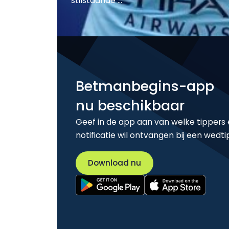
stilstaande ...
Betmanbegins-app
nu beschikbaar
Geef in de app aan van welke tippers 
notificatie wil ontvangen bij een wedti
Download nu