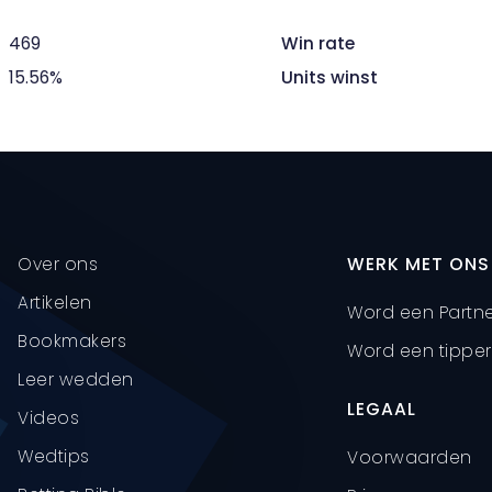
469
Win rate
15.56%
Units winst
Over ons
WERK MET ONS
Artikelen
Word een Partn
Bookmakers
Word een tipper
Leer wedden
LEGAAL
Videos
Wedtips
Voorwaarden