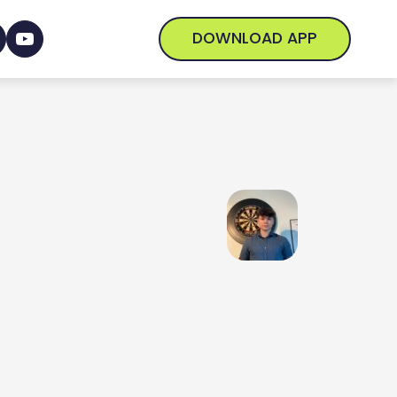
DOWNLOAD APP