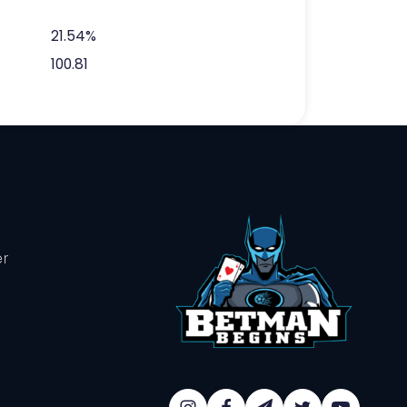
21.54%
100.81
er