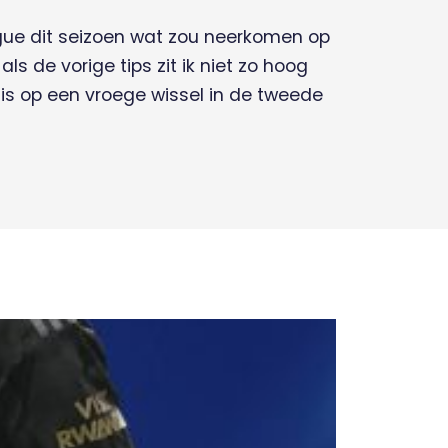
ague dit seizoen wat zou neerkomen op
ls de vorige tips zit ik niet zo hoog
is op een vroege wissel in de tweede