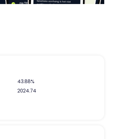
43.88%
2024.74