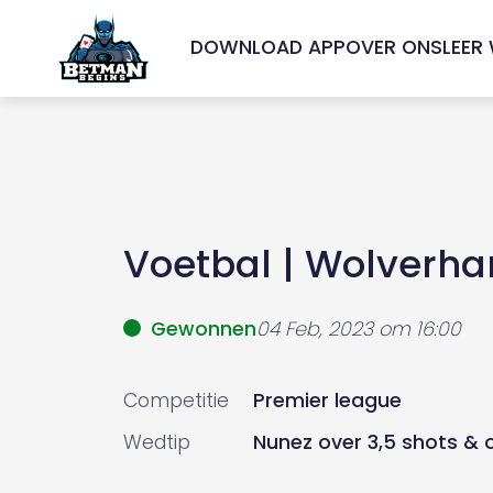
DOWNLOAD APP
OVER ONS
LEER
Voetbal
|
Wolverham
Gewonnen
04 Feb, 2023
om
16:00
Competitie
Premier league
Wedtip
Nunez over 3,5 shots & o