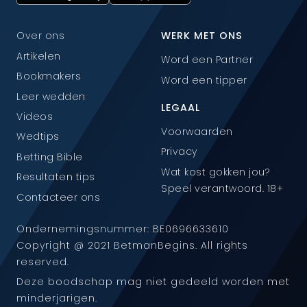
Over ons
WERK MET ONS
Artikelen
Word een Partner
Bookmakers
Word een tipper
Leer wedden
LEGAAL
Videos
Voorwaarden
Wedtips
Privacy
Betting Bible
Wat kost gokken jou?
Resultaten tips
Speel verantwoord. 18+
Contacteer ons
Ondernemingsnummer: BE0696633610
Copyright @ 2021 BetmanBegins. All rights
reserved.
Deze boodschap mag niet gedeeld worden met
minderjarigen.