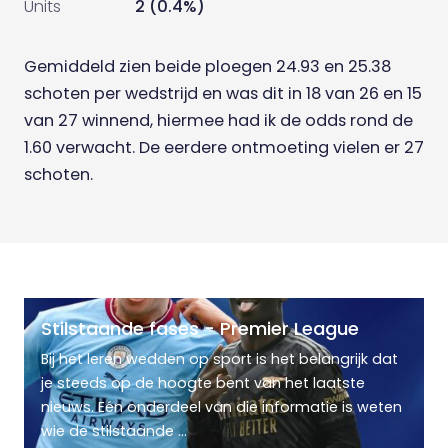
Units
2 (0.4%)
Gemiddeld zien beide ploegen 24.93 en 25.38
schoten per wedstrijd en was dit in 18 van 26 en 15
van 27 winnend, hiermee had ik de odds rond de
1.60 verwacht. De eerdere ontmoeting vielen er 27
schoten.
Stilstaande fases - Premier League
Bij het leren wedden op sport is het belangrijk dat
je steeds op de hoogte bent van het laatste
nieuws. Eén onderdeel van die informatie is weten
wie de stilstaande ...