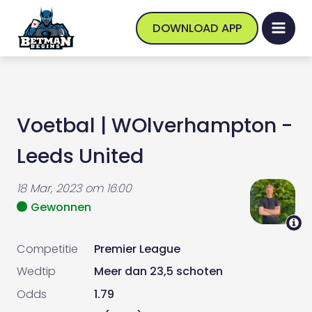
DOWNLOAD APP
Voetbal
|
WOlverhampton -
Leeds United
18 Mar, 2023
om
16:00
Gewonnen
Competitie
Premier League
Wedtip
Meer dan 23,5 schoten
Odds
1.79