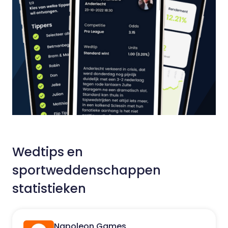
Wedtips en
sportweddenschappen
statistieken
Napoleon Games