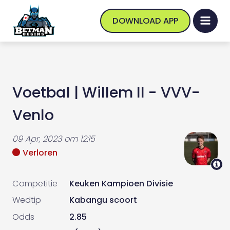
DOWNLOAD APP
Voetbal
|
Willem ll - VVV-
Venlo
09 Apr, 2023
om
12:15
Verloren
Competitie
Keuken Kampioen Divisie
Wedtip
Kabangu scoort
Odds
2.85