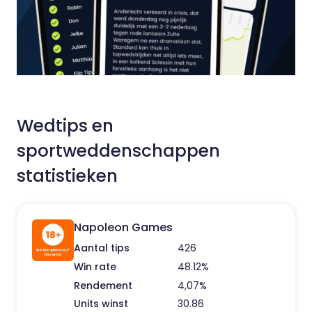
Wedtips en
sportweddenschappen
statistieken
Napoleon Games
Aantal tips
426
Win rate
48.12%
Rendement
4,07%
Units winst
30.86