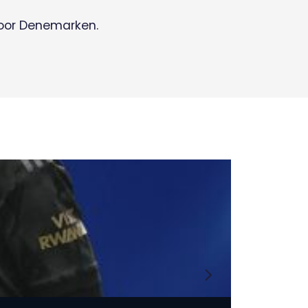
voor Denemarken.