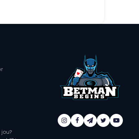
er
 jou?