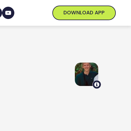
DOWNLOAD APP