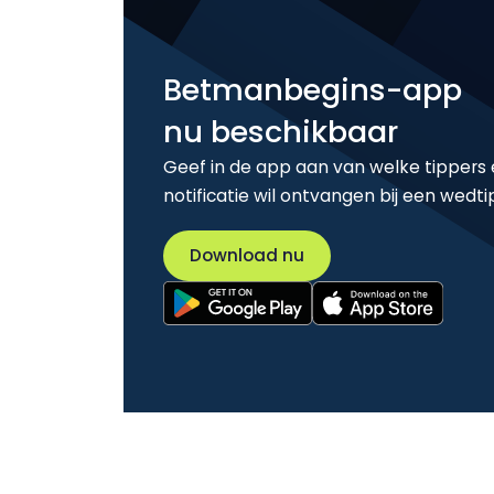
Betmanbegins-app
nu beschikbaar
Geef in de app aan van welke tippers 
notificatie wil ontvangen bij een wedti
Download nu