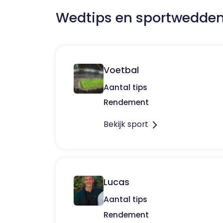
Wedtips en sportwedden
Voetbal
Aantal tips
Rendement
Bekijk sport
Lucas
Aantal tips
Rendement