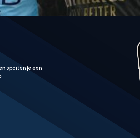
en sporten je een
p