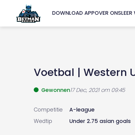
DOWNLOAD APP
OVER ONS
LEER
Voetbal
|
Western U
Gewonnen
17 Dec, 2021
om
09:45
Competitie
A-league
Wedtip
Under 2.75 asian goals