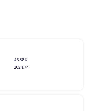
43.88%
2024.74