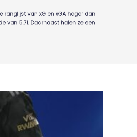
de ranglijst van xG en xGA hoger dan
e van 5.71. Daarnaast halen ze een