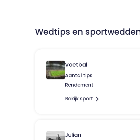
Wedtips en sportwedden
Voetbal
Aantal tips
Rendement
Bekijk sport
Julian