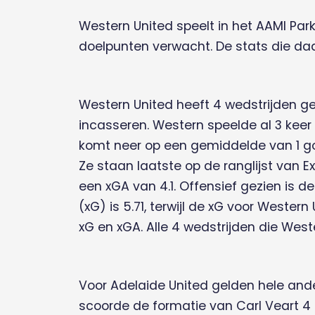
Western United speelt in het AAMI Par
doelpunten verwacht. De stats die daar
Western United heeft 4 wedstrijden ges
incasseren. Western speelde al 3 keer t
komt neer op een gemiddelde van 1 goa
Ze staan laatste op de ranglijst van 
een xGA van 4.1. Offensief gezien is
(xG) is 5.71, terwijl de xG voor Weste
xG en xGA. Alle 4 wedstrijden die West
Voor Adelaide United gelden hele ander
scoorde de formatie van Carl Veart 4 k