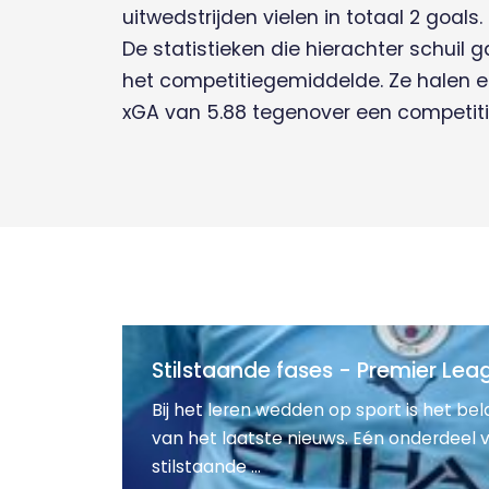
uitwedstrijden vielen in totaal 2 goals
De statistieken die hierachter schuil 
het competitiegemiddelde. Ze halen e
xGA van 5.88 tegenover een competitie
Stilstaande fases - Premier Lea
Bij het leren wedden op sport is het be
van het laatste nieuws. Eén onderdeel v
stilstaande ...