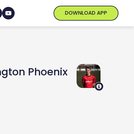
DOWNLOAD APP
ngton Phoenix