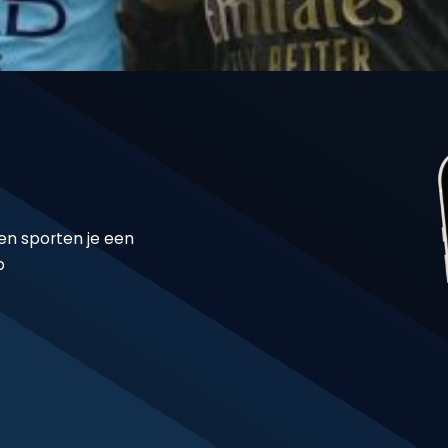
en sporten je een
p