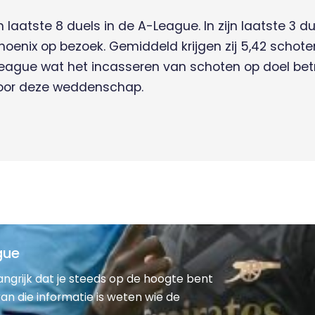
n laatste 8 duels in de A-League. In zijn laatste 3 du
oenix op bezoek. Gemiddeld krijgen zij 5,42 schot
League wat het incasseren van schoten op doel betr
 voor deze weddenschap.
gue
langrijk dat je steeds op de hoogte bent
an die informatie is weten wie de