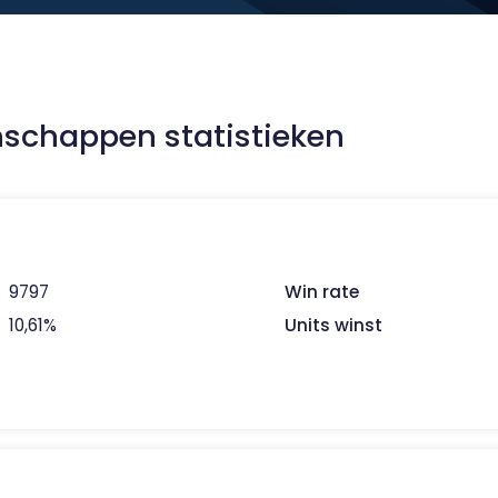
schappen statistieken
9797
Win rate
10,61%
Units winst