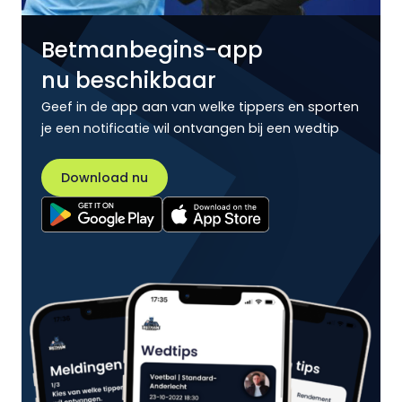
Betmanbegins-app
nu beschikbaar
Geef in de app aan van welke tippers en sporten
je een notificatie wil ontvangen bij een wedtip
Download nu