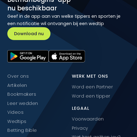
nu beschikbaar
Geef in de app aan van welke tippers en sporten je
een notificatie wil ontvangen bij een wedtip
Download nu
Over ons
WERK MET ONS
Artikelen
Word een Partner
Bookmakers
Word een tipper
Leer wedden
LEGAAL
Videos
Voorwaarden
Wedtips
Privacy
Betting Bible