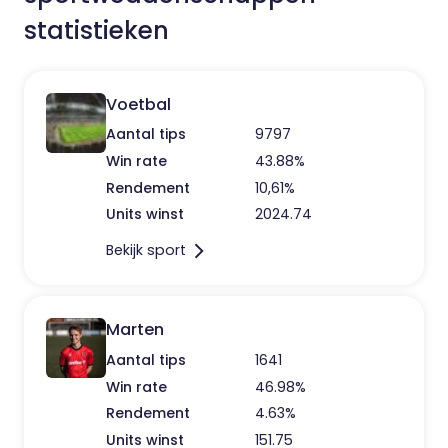
statistieken
Voetbal
Aantal tips
9797
Win rate
43.88%
Rendement
10,61%
Units winst
2024.74
Bekijk sport
Marten
Aantal tips
1641
Win rate
46.98%
Rendement
4.63%
Units winst
151.75