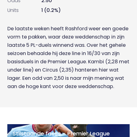
Odds
2.50
Units
1 (0.2%)
De laatste weken heeft Rashford weer een goede
vorm te pakken, waar deze weddenschap in zijn
laatste 5 PL-duels winnend was. Over het gehele
seizoen behaalde hij deze line in 16/30 van zijn
basisduels in de Premier League. Kambi (2,28 met
under line) en Circus (2,35) hanteren hier wat
lager. Een odd van 2,50 is naar mijn mening wat
aan de hoge kant voor deze weddenschap.
Stilstaande fases - Premier League