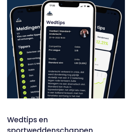
Wedtips en
sportweddenschappen