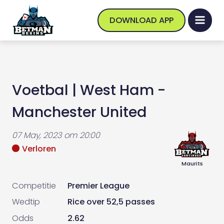
DOWNLOAD APP
Voetbal
|
West Ham -
Manchester United
07 May, 2023
om
20:00
Verloren
Maurits
Competitie
Premier League
Wedtip
Rice over 52,5 passes
Odds
2.62