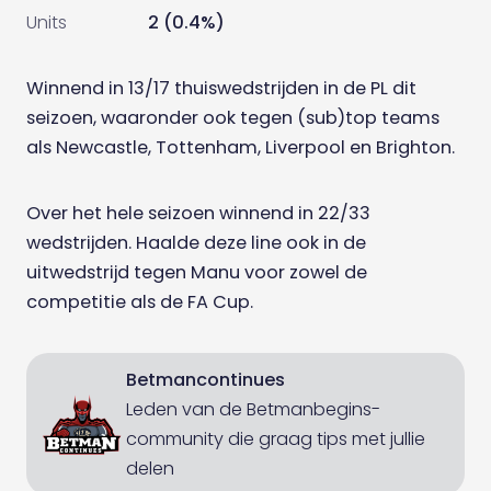
Units
2 (0.4%)
Winnend in 13/17 thuiswedstrijden in de PL dit
seizoen, waaronder ook tegen (sub)top teams
als Newcastle, Tottenham, Liverpool en Brighton.
Over het hele seizoen winnend in 22/33
wedstrijden. Haalde deze line ook in de
uitwedstrijd tegen Manu voor zowel de
competitie als de FA Cup.
Betmancontinues
Leden van de Betmanbegins-
community die graag tips met jullie
delen