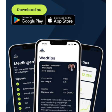
Download nu