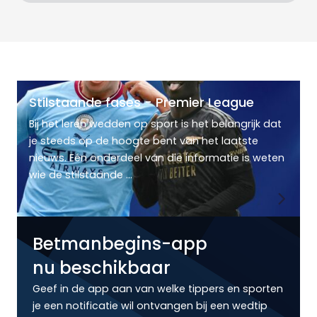
Stilstaande fases - Premier League
Bij het leren wedden op sport is het belangrijk dat
je steeds op de hoogte bent van het laatste
nieuws. Eén onderdeel van die informatie is weten
wie de stilstaande ...
Betmanbegins-app
nu beschikbaar
Geef in de app aan van welke tippers en sporten
je een notificatie wil ontvangen bij een wedtip