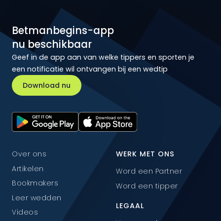
Betmanbegins-app
nu beschikbaar
Geef in de app aan van welke tippers en sporten je
een notificatie wil ontvangen bij een wedtip
Download nu
Over ons
WERK MET ONS
Artikelen
Word een Partner
Bookmakers
Word een tipper
Leer wedden
LEGAAL
Videos