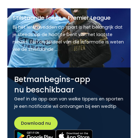
Stilstaande fases - Premier League
Bij het leren wedden op sport is het belangrijk dat
je steeds op de hoogte bent van het laatste
nieuws. Eén onderdeel van die informatie is weten
wie de stilstaande ...
Betmanbegins-app
nu beschikbaar
Geef in de app aan van welke tippers en sporten
je een notificatie wil ontvangen bij een wedtip
Download nu