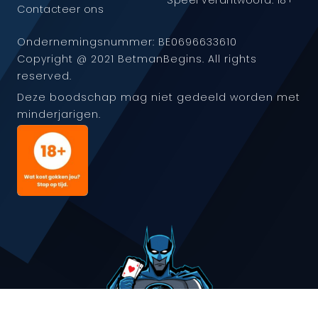
Speel verantwoord. 18+
Contacteer ons
Ondernemingsnummer: BE0696633610
Copyright @ 2021 BetmanBegins. All rights
reserved.
Deze boodschap mag niet gedeeld worden met
minderjarigen.