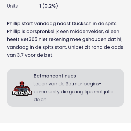
Units
1 (0.2%)
Phillip start vandaag naast Ducksch in de spits.
Phillip is oorspronkelijk een middenvelder, alleen
heeft Bet365 niet rekening mee gehouden dat hij
vandaag in de spits start. Unibet zit rond de odds
van 3.7 voor de bet.
Betmancontinues
Leden van de Betmanbegins-
community die graag tips met jullie
delen