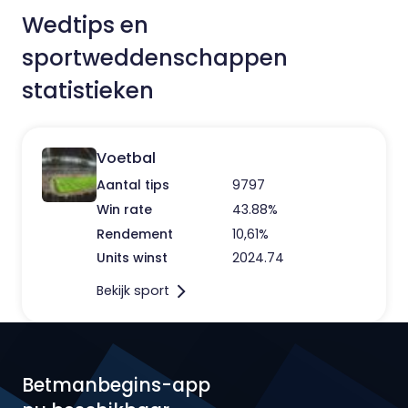
Wedtips en
sportweddenschappen
statistieken
Voetbal
Aantal tips
9797
Win rate
43.88%
Rendement
10,61%
Units winst
2024.74
Bekijk sport
Betmanbegins-app