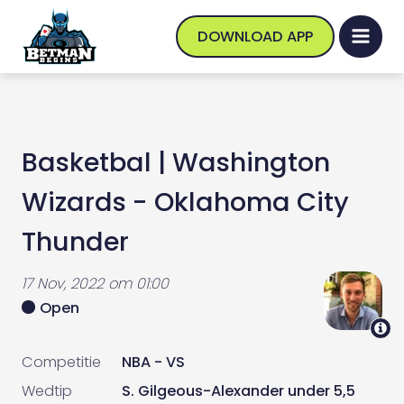
DOWNLOAD APP
Basketbal
|
Washington
Wizards - Oklahoma City
Thunder
17 Nov, 2022
om
01:00
Open
Competitie
NBA - VS
Wedtip
S. Gilgeous-Alexander under 5,5