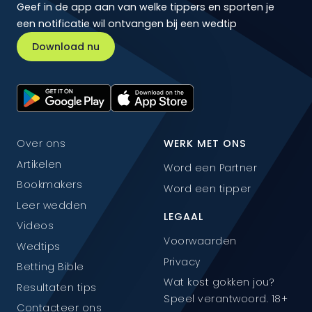
Geef in de app aan van welke tippers en sporten je
een notificatie wil ontvangen bij een wedtip
Download nu
Over ons
WERK MET ONS
Artikelen
Word een Partner
Bookmakers
Word een tipper
Leer wedden
LEGAAL
Videos
Voorwaarden
Wedtips
Privacy
Betting Bible
Wat kost gokken jou?
Resultaten tips
Speel verantwoord. 18+
Contacteer ons