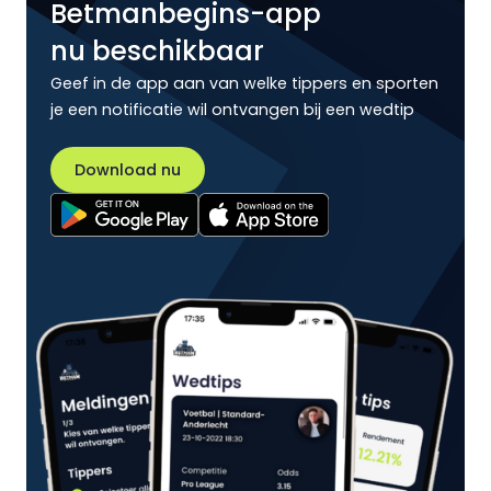
Betmanbegins-app
nu beschikbaar
Geef in de app aan van welke tippers en sporten
je een notificatie wil ontvangen bij een wedtip
Download nu