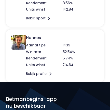
Rendement
8,56%
Units winst
142.84
Bekijk sport
Hannes
Aantal tips
1439
Win rate
52.54%
Rendement
5.74%
Units winst
214.64
Bekijk profiel
Betmanbegins-app
nu beschikbaar