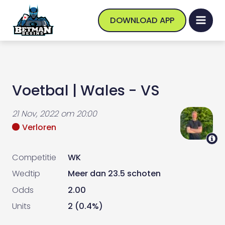
DOWNLOAD APP
Voetbal
|
Wales - VS
21 Nov, 2022
om
20:00
Verloren
Competitie
WK
Wedtip
Meer dan 23.5 schoten
Odds
2.00
Units
2 (0.4%)