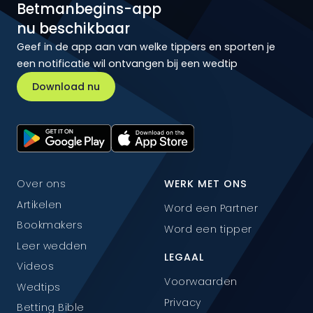
Betmanbegins-app
nu beschikbaar
Geef in de app aan van welke tippers en sporten je
een notificatie wil ontvangen bij een wedtip
Download nu
Over ons
WERK MET ONS
Artikelen
Word een Partner
Bookmakers
Word een tipper
Leer wedden
LEGAAL
Videos
Voorwaarden
Wedtips
Privacy
Betting Bible