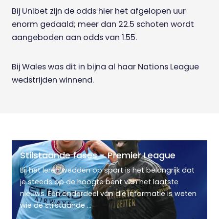
Bij Unibet zijn de odds hier het afgelopen uur
enorm gedaald; meer dan 22.5 schoten wordt
aangeboden aan odds van 1.55.
Bij Wales was dit in bijna al haar Nations League
wedstrijden winnend.
Stilstaande fases - Premier League
Bij het leren wedden op sport is het belangrijk dat
je steeds op de hoogte bent van het laatste
nieuws. Eén onderdeel van die informatie is weten
wie de stilstaande ...