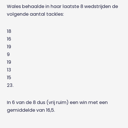
Wales behaalde in haar laatste 8 wedstrijden de
volgende aantal tackles:
18
16
19
9
19
13
15
23.
In 6 van de 8 dus (vrij ruim) een win met een
gemiddelde van 16,5.