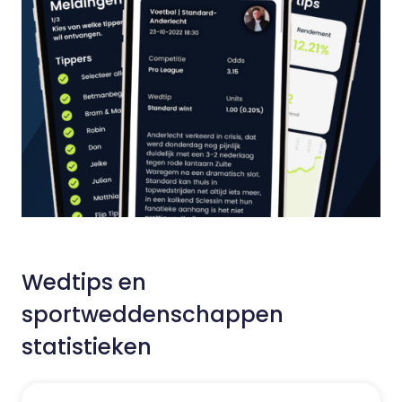
Wedtips en
sportweddenschappen
statistieken