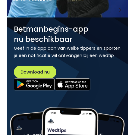
Betmanbegins-app
nu beschikbaar
Geef in de app aan van welke tippers en sporten
je een notificatie wil ontvangen bij een wedtip
Download nu