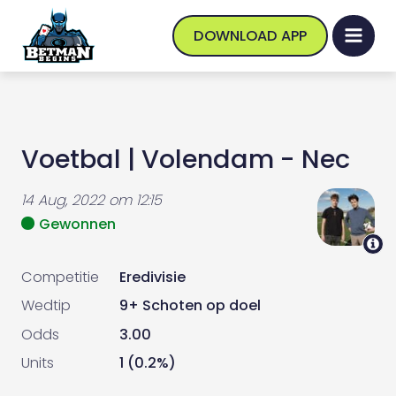
DOWNLOAD APP
Voetbal
|
Volendam - Nec
14 Aug, 2022
om
12:15
Gewonnen
Competitie
Eredivisie
Wedtip
9+ Schoten op doel
Odds
3.00
Units
1 (0.2%)