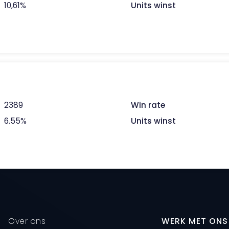
10,61%
Units winst
2389
Win rate
6.55%
Units winst
Over ons
WERK MET ONS