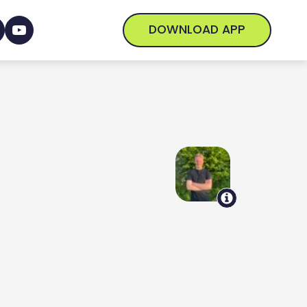
DOWNLOAD APP