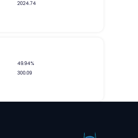
2024.74
49.94%
300.09