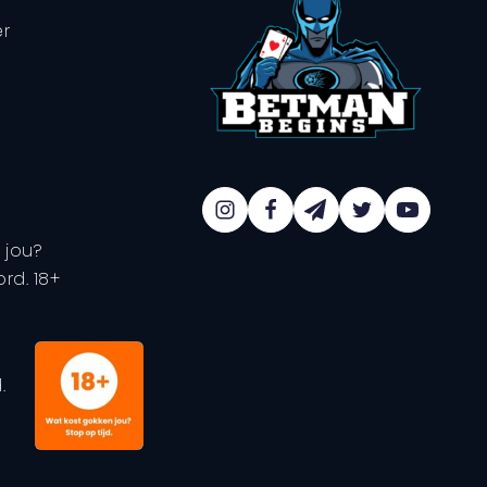
er
 jou?
rd. 18+
.