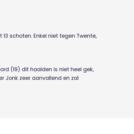
13 schoten. Enkel niet tegen Twente,
d (19) dit haalden is niet heel gek,
r Jonk zeer aanvallend en zal