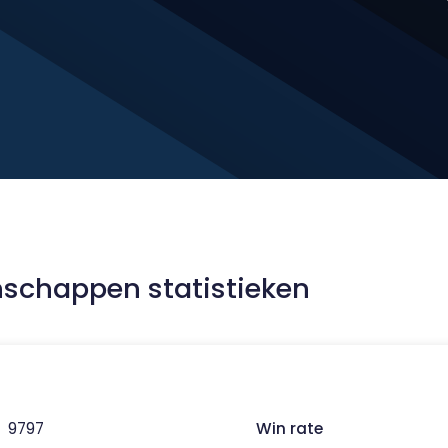
schappen statistieken
9797
Win rate