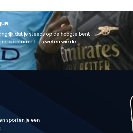
gue
langrijk dat je steeds op de hoogte bent
an die informatie is weten wie de
en sporten je een
p