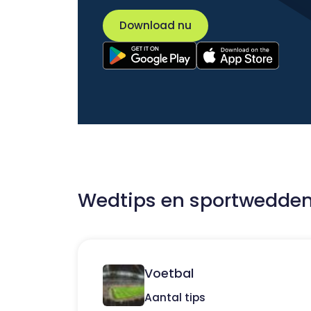
Download nu
Wedtips en sportwedden
Voetbal
Aantal tips