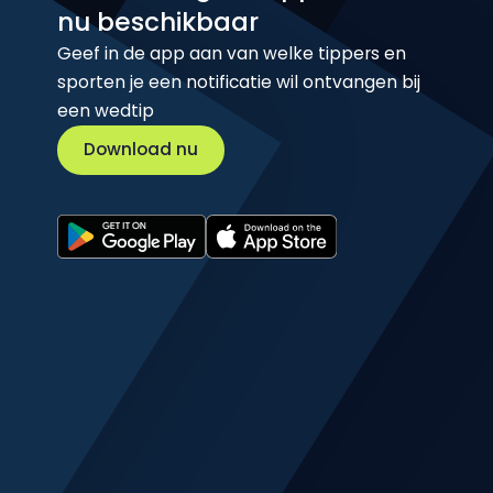
nu beschikbaar
Geef in de app aan van welke tippers en
sporten je een notificatie wil ontvangen bij
een wedtip
Download nu