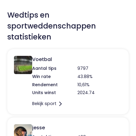
Wedtips en
sportweddenschappen
statistieken
Voetbal
Aantal tips
9797
Win rate
43.88%
Rendement
10,61%
Units winst
2024.74
Bekijk sport
jesse