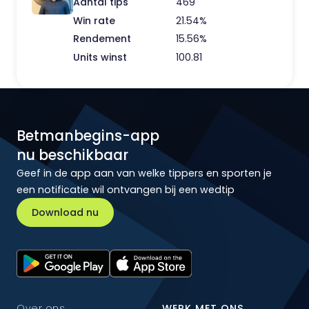
Aantal tips
469
Win rate
21.54%
Rendement
15.56%
Units winst
100.81
Betmanbegins-app
nu beschikbaar
Geef in de app aan van welke tippers en sporten je
een notificatie wil ontvangen bij een wedtip
Download nu
Over ons
WERK MET ONS