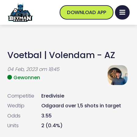
DOWNLOAD APP
Voetbal
|
Volendam - AZ
04 Feb, 2023
om
18:45
Gewonnen
Competitie
Eredivisie
Wedtip
Odgaard over 1,5 shots in target
Odds
3.55
Units
2 (0.4%)