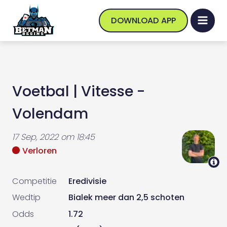
DOWNLOAD APP
Voetbal
|
Vitesse -
Volendam
17 Sep, 2022
om
18:45
Verloren
Competitie
Eredivisie
Wedtip
Bialek meer dan 2,5 schoten
Odds
1.72