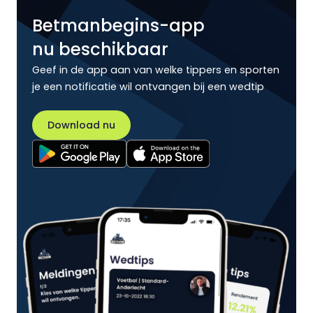
Betmanbegins-app
nu beschikbaar
Geef in de app aan van welke tippers en sporten
je een notificatie wil ontvangen bij een wedtip
Download nu