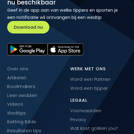
nu beschikbaar
Geef in de app aan van welke tippers en sporten je
een notificatie wil ontvangen bij een wedtip
Download nu
Over ons
WERK MET ONS
Artikelen
Word een Partner
Bookmakers
Word een tipper
Leer wedden
LEGAAL
Videos
Voorwaarden
Wedtips
Privacy
Betting Bible
Wat kost gokken jou?
Resultaten tips