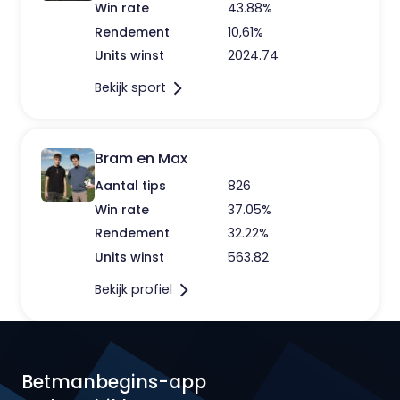
Win rate
43.88%
Rendement
10,61%
Units winst
2024.74
Bekijk sport
Bram en Max
Aantal tips
826
Win rate
37.05%
Rendement
32.22%
Units winst
563.82
Bekijk profiel
Betmanbegins-app