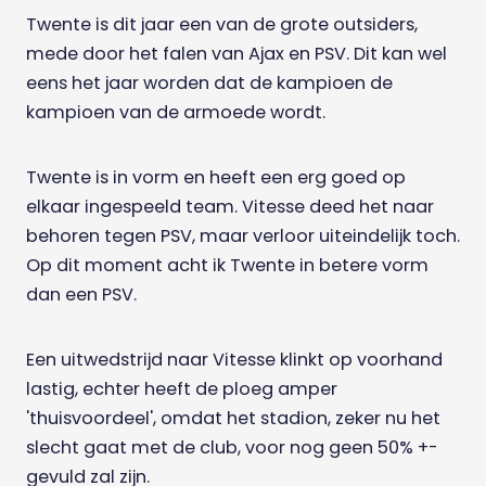
Twente is dit jaar een van de grote outsiders,
mede door het falen van Ajax en PSV. Dit kan wel
eens het jaar worden dat de kampioen de
kampioen van de armoede wordt.
Twente is in vorm en heeft een erg goed op
elkaar ingespeeld team. Vitesse deed het naar
behoren tegen PSV, maar verloor uiteindelijk toch.
Op dit moment acht ik Twente in betere vorm
dan een PSV.
Een uitwedstrijd naar Vitesse klinkt op voorhand
lastig, echter heeft de ploeg amper
'thuisvoordeel', omdat het stadion, zeker nu het
slecht gaat met de club, voor nog geen 50% +-
gevuld zal zijn.