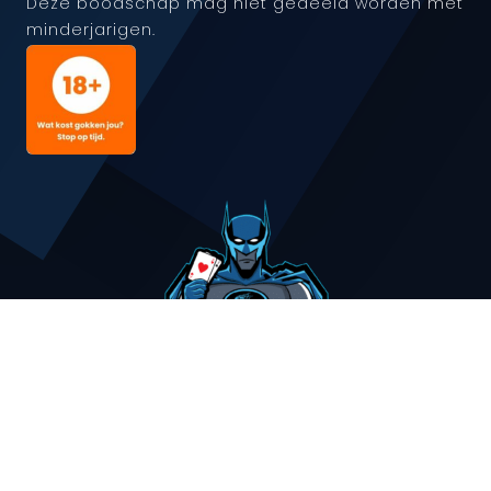
Deze boodschap mag niet gedeeld worden met
minderjarigen.