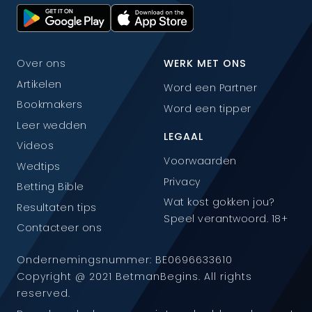
Over ons
WERK MET ONS
Artikelen
Word een Partner
Bookmakers
Word een tipper
Leer wedden
LEGAAL
Videos
Voorwaarden
Wedtips
Privacy
Betting Bible
Wat kost gokken jou?
Resultaten tips
Speel verantwoord. 18+
Contacteer ons
Ondernemingsnummer: BE0696633610
Copyright @ 2021 BetmanBegins. All rights
reserved.