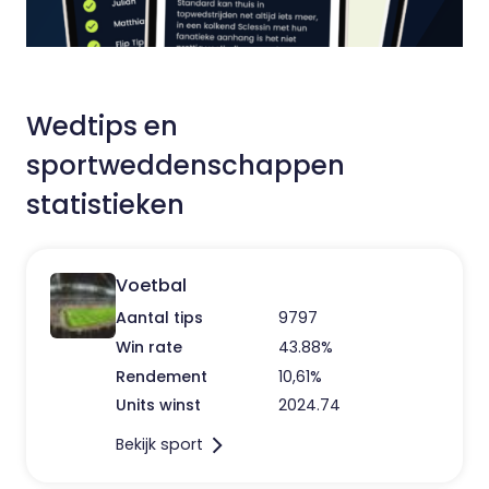
Wedtips en
sportweddenschappen
statistieken
Voetbal
Aantal tips
9797
Win rate
43.88%
Rendement
10,61%
Units winst
2024.74
Bekijk sport