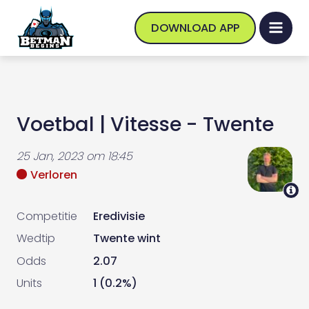
DOWNLOAD APP
Voetbal
|
Vitesse - Twente
25 Jan, 2023
om
18:45
Verloren
Competitie
Eredivisie
Wedtip
Twente wint
Odds
2.07
Units
1 (0.2%)