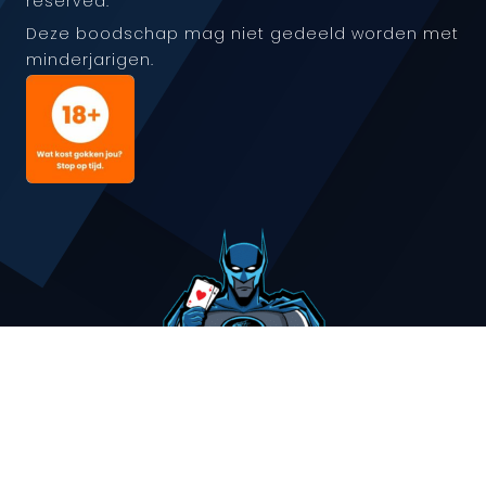
reserved.
Deze boodschap mag niet gedeeld worden met
minderjarigen.