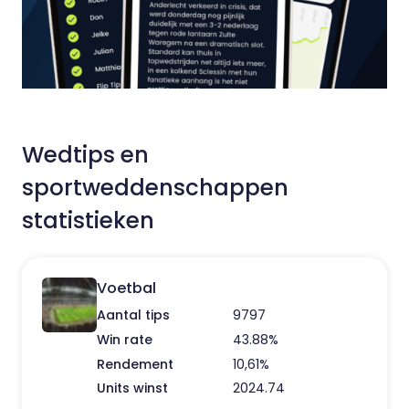
Wedtips en
sportweddenschappen
statistieken
Voetbal
Aantal tips
9797
Win rate
43.88%
Rendement
10,61%
Units winst
2024.74