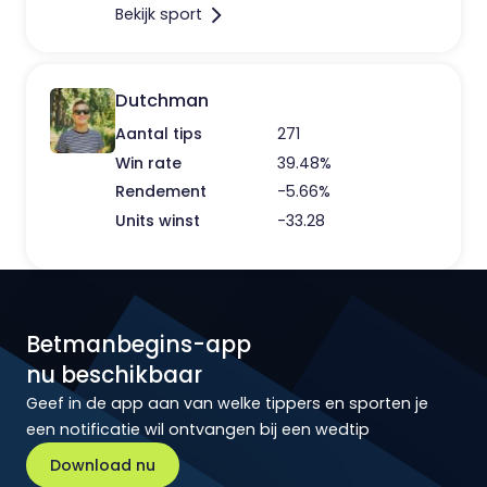
Bekijk sport
Dutchman
Aantal tips
271
Win rate
39.48%
Rendement
-5.66%
Units winst
-33.28
Betmanbegins-app
nu beschikbaar
Geef in de app aan van welke tippers en sporten je
een notificatie wil ontvangen bij een wedtip
Download nu