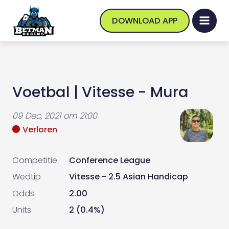
DOWNLOAD APP
Voetbal
|
Vitesse - Mura
09 Dec, 2021
om
21:00
Verloren
Competitie
Conference League
Wedtip
Vitesse - 2.5 Asian Handicap
Odds
2.00
Units
2 (0.4%)