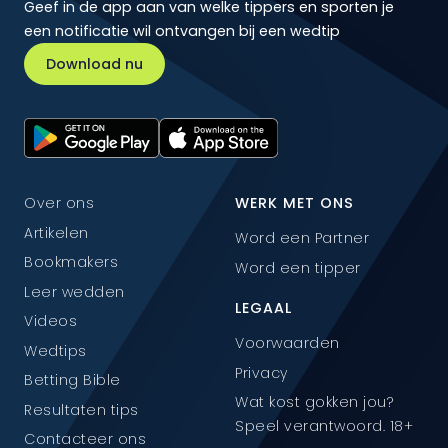
Geef in de app aan van welke tippers en sporten je
een notificatie wil ontvangen bij een wedtip
Download nu
Over ons
WERK MET ONS
Artikelen
Word een Partner
Bookmakers
Word een tipper
Leer wedden
LEGAAL
Videos
Voorwaarden
Wedtips
Privacy
Betting Bible
Wat kost gokken jou?
Resultaten tips
Speel verantwoord. 18+
Contacteer ons