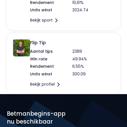
Rendement
10,61%
Units winst
2024.74
Bekijk sport
Flip Tip
Aantal tips
2389
Win rate
49.94%
Rendement
6.55%
Units winst
300.09
Bekijk profiel
Betmanbegins-app
nu beschikbaar