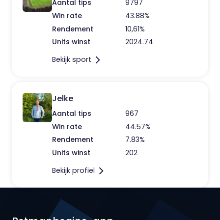
Aantal tips
9797
Win rate
43.88%
Rendement
10,61%
Units winst
2024.74
Bekijk sport
Jelke
Aantal tips
967
Win rate
44.57%
Rendement
7.83%
Units winst
202
Bekijk profiel