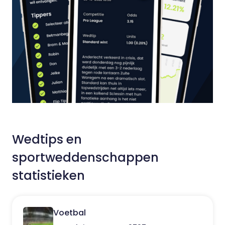
Wedtips en
sportweddenschappen
statistieken
Voetbal