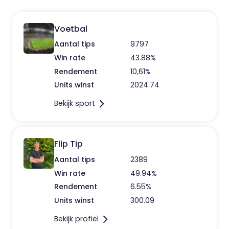
Voetbal
Aantal tips
9797
Win rate
43.88%
Rendement
10,61%
Units winst
2024.74
Bekijk sport
Flip Tip
Aantal tips
2389
Win rate
49.94%
Rendement
6.55%
Units winst
300.09
Bekijk profiel