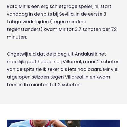
Rafa Mir is een erg schietgrage speler, hij start
vandaag in de spits bij Sevilla. In de eerste 3
LaLiga wedstrijden (tegen mindere
tegenstanders) kwam Mir tot 3,7 schoten per 72
minuten.
Ongetwijfeld dat de ploeg uit Andalusië het
moeilijk gaat hebben bij Villareal, maar 2 schoten
van de spits zie ik zeker als iets haalbaars. Mir viel
afgelopen seizoen tegen Villareal in en kwam
toen in 15 minuten tot 2 schoten.