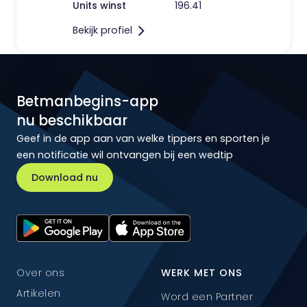
Units winst
196.41
Bekijk profiel
Betmanbegins-app
nu beschikbaar
Geef in de app aan van welke tippers en sporten je
een notificatie wil ontvangen bij een wedtip
Download nu
Over ons
WERK MET ONS
Artikelen
Word een Partner