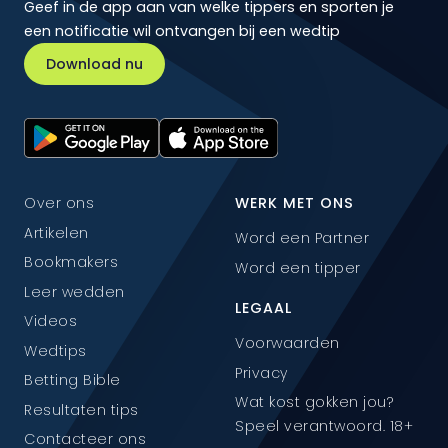
Geef in de app aan van welke tippers en sporten je
een notificatie wil ontvangen bij een wedtip
Download nu
Over ons
WERK MET ONS
Artikelen
Word een Partner
Bookmakers
Word een tipper
Leer wedden
LEGAAL
Videos
Voorwaarden
Wedtips
Privacy
Betting Bible
Wat kost gokken jou?
Resultaten tips
Speel verantwoord. 18+
Contacteer ons