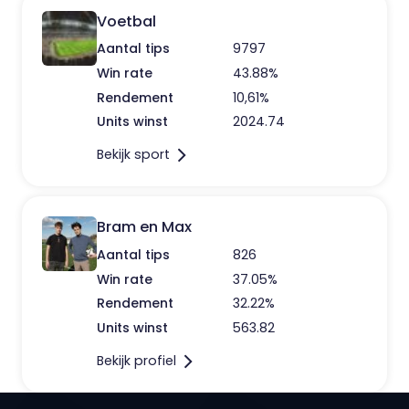
Voetbal
Aantal tips
9797
Win rate
43.88%
Rendement
10,61%
Units winst
2024.74
Bekijk sport
Bram en Max
Aantal tips
826
Win rate
37.05%
Rendement
32.22%
Units winst
563.82
Bekijk profiel