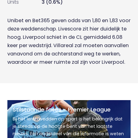
Units
3 (0.6%)
Unibet en Bet365 geven odds van 1,80 en 1,83 voor
deze weddenschap. Livescore zit hier duidelijk te
hoog. Liverpool schiet in de CL gemiddeld 6.08
keer per wedstrijd. Villareal zal moeten aanvallen
vanavond om de achterstand weg te werken,
waardoor er meer ruimte zal zijn voor Liverpool.
Stilstaande fases - Premier League
Bij het leren wedden op sport is het belangrijk dat
je steeds op de hoogte bent van het laatste
nieuws. Eén onderdeel van die informatie is weten