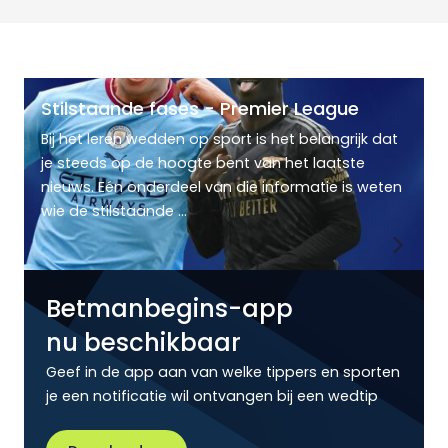
Stilstaande fases - Premier League
Bij het leren wedden op sport is het belangrijk dat
je steeds op de hoogte bent van het laatste
nieuws. Eén onderdeel van die informatie is weten
wie de stilstaande ...
Betmanbegins-app
nu beschikbaar
Geef in de app aan van welke tippers en sporten
je een notificatie wil ontvangen bij een wedtip