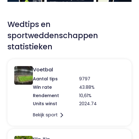
Wedtips en
sportweddenschappen
statistieken
Voetbal
Aantal tips
9797
Win rate
43.88%
Rendement
10,61%
Units winst
2024.74
Bekijk sport