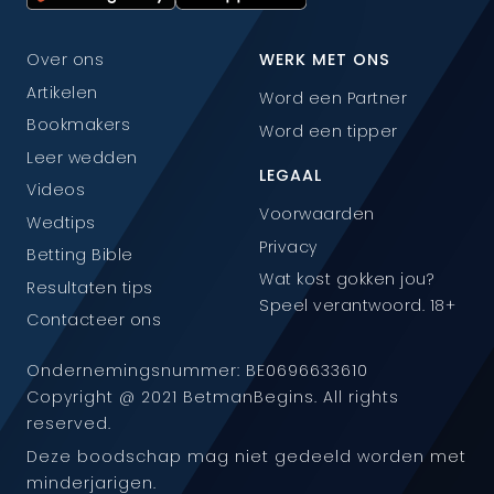
Over ons
WERK MET ONS
Artikelen
Word een Partner
Bookmakers
Word een tipper
Leer wedden
LEGAAL
Videos
Voorwaarden
Wedtips
Privacy
Betting Bible
Wat kost gokken jou?
Resultaten tips
Speel verantwoord. 18+
Contacteer ons
Ondernemingsnummer: BE0696633610
Copyright @ 2021 BetmanBegins. All rights
reserved.
Deze boodschap mag niet gedeeld worden met
minderjarigen.