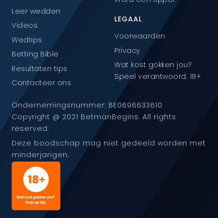
Leer wedden
LEGAAL
Videos
Voorwaarden
Wedtips
Privacy
Betting Bible
Wat kost gokken jou?
Resultaten tips
Speel verantwoord. 18+
Contacteer ons
Ondernemingsnummer: BE0696633610
Copyright @ 2021 BetmanBegins. All rights
reserved.
Deze boodschap mag niet gedeeld worden met
minderjarigen.