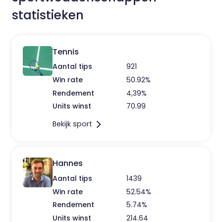
statistieken
Tennis
Aantal tips
921
Win rate
50.92%
Rendement
4,39%
Units winst
70.99
Bekijk sport
Hannes
Aantal tips
1439
Win rate
52.54%
Rendement
5.74%
Units winst
214.64