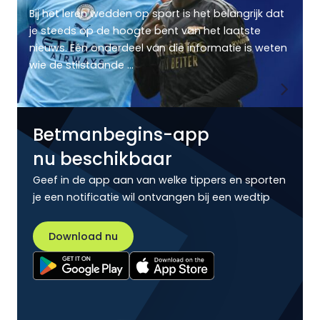
Bij het leren wedden op sport is het belangrijk dat
je steeds op de hoogte bent van het laatste
nieuws. Eén onderdeel van die informatie is weten
wie de stilstaande ...
Betmanbegins-app
nu beschikbaar
Geef in de app aan van welke tippers en sporten
je een notificatie wil ontvangen bij een wedtip
Download nu