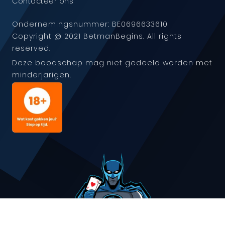
Contacteer ons
Ondernemingsnummer: BE0696633610
Copyright @ 2021 BetmanBegins. All rights
reserved.
Deze boodschap mag niet gedeeld worden met
minderjarigen.