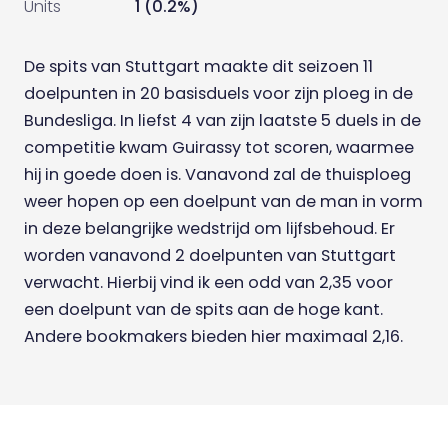
Units
1 (0.2%)
De spits van Stuttgart maakte dit seizoen 11
doelpunten in 20 basisduels voor zijn ploeg in de
Bundesliga. In liefst 4 van zijn laatste 5 duels in de
competitie kwam Guirassy tot scoren, waarmee
hij in goede doen is. Vanavond zal de thuisploeg
weer hopen op een doelpunt van de man in vorm
in deze belangrijke wedstrijd om lijfsbehoud. Er
worden vanavond 2 doelpunten van Stuttgart
verwacht. Hierbij vind ik een odd van 2,35 voor
een doelpunt van de spits aan de hoge kant.
Andere bookmakers bieden hier maximaal 2,16.