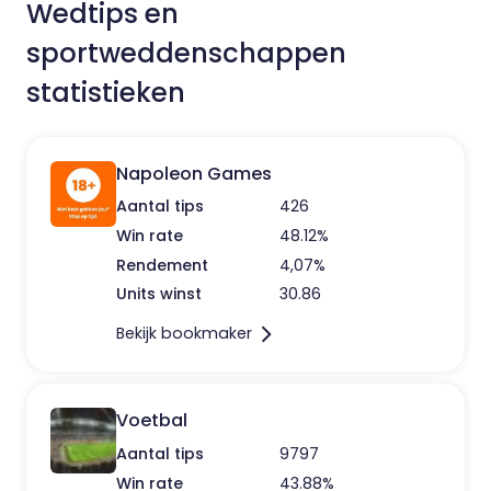
Wedtips en
sportweddenschappen
statistieken
Napoleon Games
Aantal tips
426
Win rate
48.12%
Rendement
4,07%
Units winst
30.86
Bekijk bookmaker
Voetbal
Aantal tips
9797
Win rate
43.88%