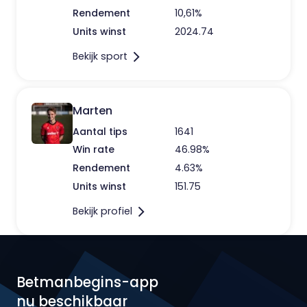
Rendement
10,61%
Units winst
2024.74
Bekijk sport
Marten
Aantal tips
1641
Win rate
46.98%
Rendement
4.63%
Units winst
151.75
Bekijk profiel
Betmanbegins-app
nu beschikbaar