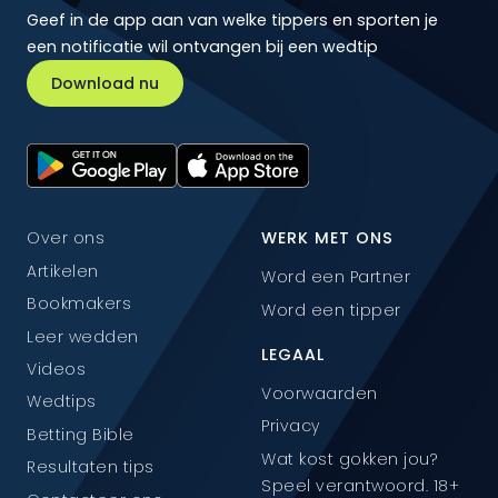
Geef in de app aan van welke tippers en sporten je
een notificatie wil ontvangen bij een wedtip
Download nu
Over ons
WERK MET ONS
Artikelen
Word een Partner
Bookmakers
Word een tipper
Leer wedden
LEGAAL
Videos
Voorwaarden
Wedtips
Privacy
Betting Bible
Wat kost gokken jou?
Resultaten tips
Speel verantwoord. 18+