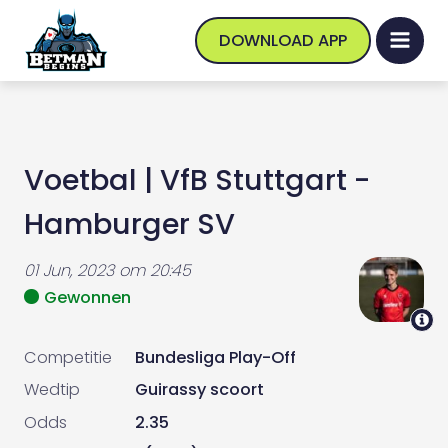
DOWNLOAD APP
Voetbal
|
VfB Stuttgart -
Hamburger SV
01 Jun, 2023
om
20:45
Gewonnen
Competitie
Bundesliga Play-Off
Wedtip
Guirassy scoort
Odds
2.35