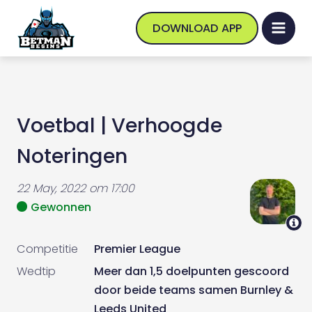
DOWNLOAD APP
Voetbal
|
Verhoogde
Noteringen
22 May, 2022
om
17:00
Gewonnen
Competitie
Premier League
Wedtip
Meer dan 1,5 doelpunten gescoord
door beide teams samen Burnley &
Leeds United