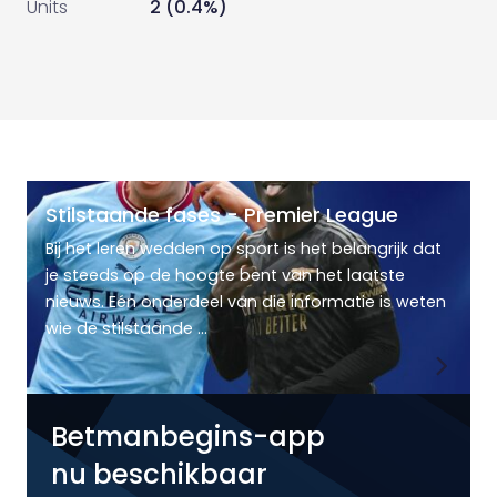
Units
2 (0.4%)
Stilstaande fases - Premier League
Bij het leren wedden op sport is het belangrijk dat
je steeds op de hoogte bent van het laatste
nieuws. Eén onderdeel van die informatie is weten
wie de stilstaande ...
Betmanbegins-app
nu beschikbaar