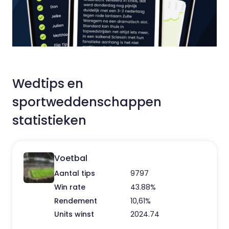
Wedtips en
sportweddenschappen
statistieken
Voetbal
Aantal tips
9797
Win rate
43.88%
Rendement
10,61%
Units winst
2024.74