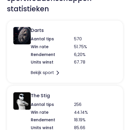
statistieken
Darts
Aantal tips
570
Win rate
51.75%
Rendement
6,20%
Units winst
67.78
Bekijk sport
The Stig
Aantal tips
256
Win rate
44.14%
Rendement
18.19%
Units winst
85.66