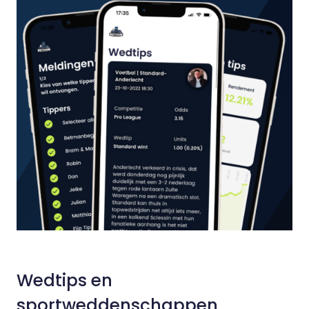
Wedtips en
sportweddenschappen