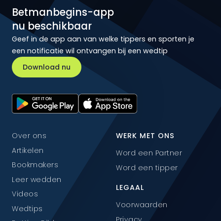
Betmanbegins-app
nu beschikbaar
Geef in de app aan van welke tippers en sporten je
een notificatie wil ontvangen bij een wedtip
Download nu
Over ons
WERK MET ONS
Artikelen
Word een Partner
Bookmakers
Word een tipper
Leer wedden
LEGAAL
Videos
Voorwaarden
Wedtips
Privacy