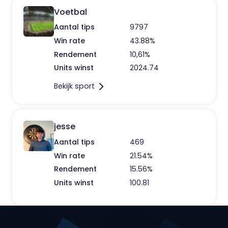
Voetbal
Aantal tips
9797
Win rate
43.88%
Rendement
10,61%
Units winst
2024.74
Bekijk sport
jesse
Aantal tips
469
Win rate
21.54%
Rendement
15.56%
Units winst
100.81