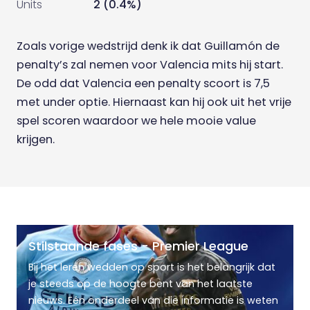
Units
2 (0.4%)
Zoals vorige wedstrijd denk ik dat Guillamón de
penalty’s zal nemen voor Valencia mits hij start.
De odd dat Valencia een penalty scoort is 7,5
met under optie. Hiernaast kan hij ook uit het vrije
spel scoren waardoor we hele mooie value
krijgen.
Stilstaande fases - Premier League
Bij het leren wedden op sport is het belangrijk dat
je steeds op de hoogte bent van het laatste
nieuws. Eén onderdeel van die informatie is weten