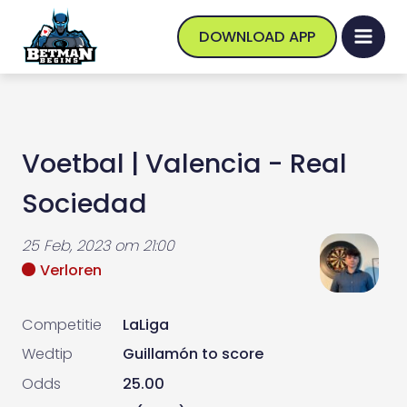
DOWNLOAD APP
Voetbal
|
Valencia - Real
Sociedad
25 Feb, 2023
om
21:00
Verloren
Competitie
LaLiga
Wedtip
Guillamón to score
Odds
25.00