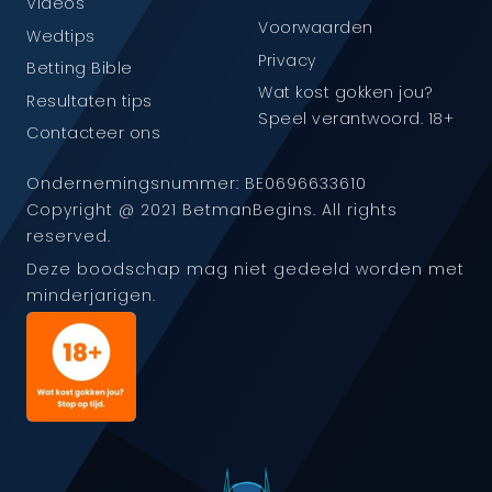
Videos
Voorwaarden
Wedtips
Privacy
Betting Bible
Wat kost gokken jou?
Resultaten tips
Speel verantwoord. 18+
Contacteer ons
Ondernemingsnummer: BE0696633610
Copyright @ 2021 BetmanBegins. All rights
reserved.
Deze boodschap mag niet gedeeld worden met
minderjarigen.