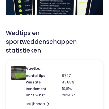
Wedtips en
sportweddenschappen
statistieken
Voetbal
Aantal tips
9797
Win rate
43.88%
Rendement
10,61%
Units winst
2024.74
Bekijk sport