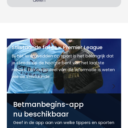
delen
Stilstaande fases - Premier League
Bij het leren wedden op sport is het belangrijk dat
je steeds op de hoogte bent van het laatste
nieuws. Eén onderdeel van die informatie is weten
wie de stilstaande ...
Betmanbegins-app
nu beschikbaar
Geef in de app aan van welke tippers en sporten