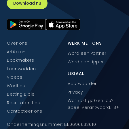
Download nu
Over ons
WERK MET ONS
Artikelen
Word een Partner
Bookmakers
Word een tipper
Leer wedden
LEGAAL
Videos
Voorwaarden
Wedtips
Privacy
Betting Bible
Wat kost gokken jou?
Resultaten tips
Speel verantwoord. 18+
Contacteer ons
Ondernemingsnummer: BE0696633610