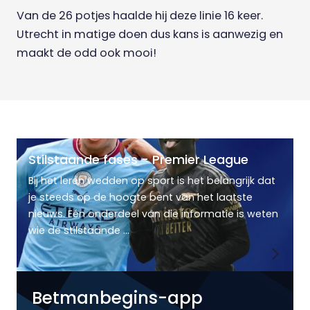
Van de 26 potjes haalde hij deze linie 16 keer.
Utrecht in matige doen dus kans is aanwezig en
maakt de odd ook mooi!
Stilstaande fases - Premier League
Bij het leren wedden op sport is het belangrijk dat
je steeds op de hoogte bent van het laatste
nieuws. Eén onderdeel van die informatie is weten
wie de stilstaande ...
Betmanbegins-app