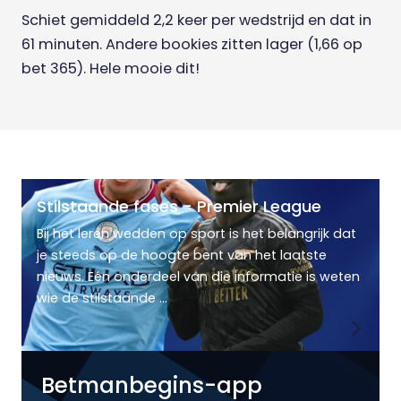
Schiet gemiddeld 2,2 keer per wedstrijd en dat in
61 minuten. Andere bookies zitten lager (1,66 op
bet 365). Hele mooie dit!
Stilstaande fases - Premier League
Bij het leren wedden op sport is het belangrijk dat
je steeds op de hoogte bent van het laatste
nieuws. Eén onderdeel van die informatie is weten
wie de stilstaande ...
Betmanbegins-app