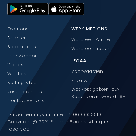
Over ons
WERK MET ONS
Artikelen
Word een Partner
Bookmakers
Word een tipper
Leer wedden
LEGAAL
Videos
Voorwaarden
Wedtips
Privacy
Betting Bible
Wat kost gokken jou?
Resultaten tips
Speel verantwoord. 18+
Contacteer ons
Ondernemingsnummer: BE0696633610
Copyright @ 2021 BetmanBegins. All rights
reserved.