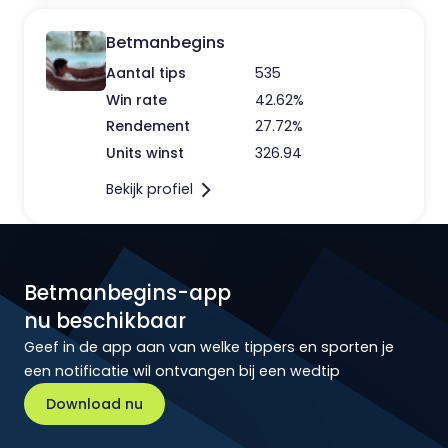
Betmanbegins
Aantal tips
535
Win rate
42.62%
Rendement
27.72%
Units winst
326.94
Bekijk profiel
Betmanbegins-app
nu beschikbaar
Geef in de app aan van welke tippers en sporten je
een notificatie wil ontvangen bij een wedtip
Download nu