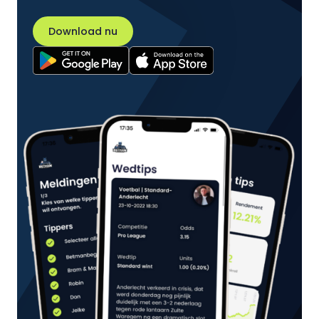
Download nu