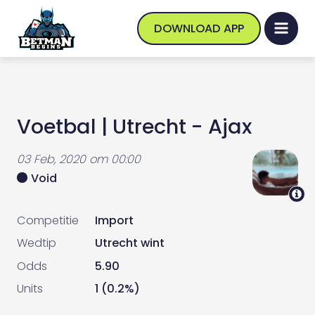
DOWNLOAD APP
Voetbal
|
Utrecht - Ajax
03 Feb, 2020
om
00:00
Void
Competitie
Import
Wedtip
Utrecht wint
Odds
5.90
Units
1 (0.2%)