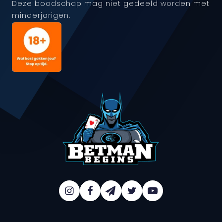
Deze boodschap mag niet gedeeld worden met
minderjarigen.