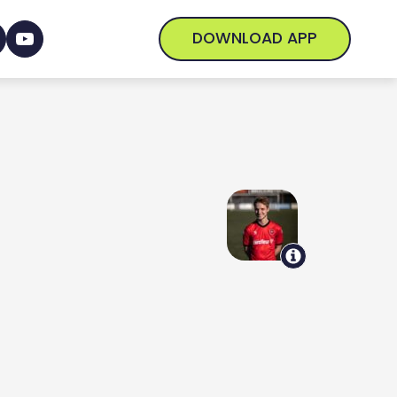
DOWNLOAD APP