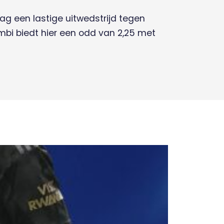
ag een lastige uitwedstrijd tegen
mbi biedt hier een odd van 2,25 met