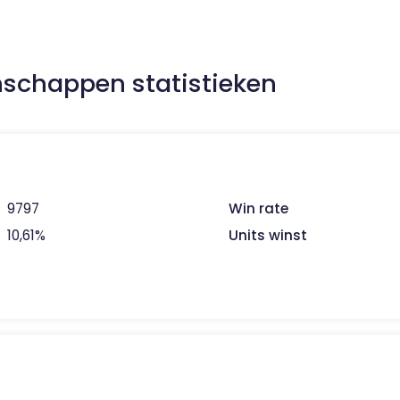
schappen statistieken
9797
Win rate
10,61%
Units winst