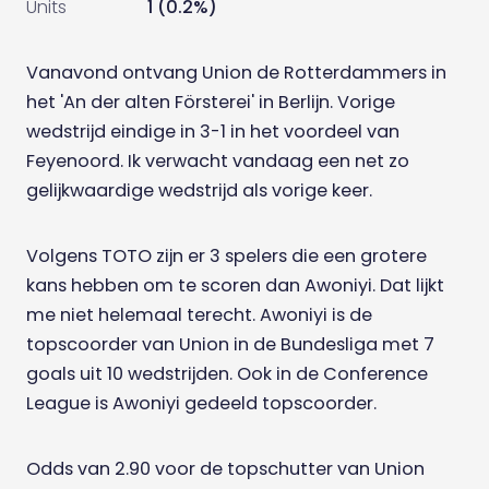
Units
1 (0.2%)
Vanavond ontvang Union de Rotterdammers in
het 'An der alten Försterei' in Berlijn. Vorige
wedstrijd eindige in 3-1 in het voordeel van
Feyenoord. Ik verwacht vandaag een net zo
gelijkwaardige wedstrijd als vorige keer.
Volgens TOTO zijn er 3 spelers die een grotere
kans hebben om te scoren dan Awoniyi. Dat lijkt
me niet helemaal terecht. Awoniyi is de
topscoorder van Union in de Bundesliga met 7
goals uit 10 wedstrijden. Ook in de Conference
League is Awoniyi gedeeld topscoorder.
Odds van 2.90 voor de topschutter van Union