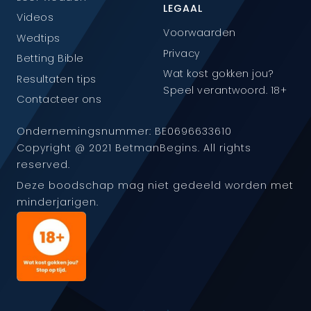
LEGAAL
Videos
Voorwaarden
Wedtips
Privacy
Betting Bible
Wat kost gokken jou?
Resultaten tips
Speel verantwoord. 18+
Contacteer ons
Ondernemingsnummer: BE0696633610
Copyright @ 2021 BetmanBegins. All rights
reserved.
Deze boodschap mag niet gedeeld worden met
minderjarigen.