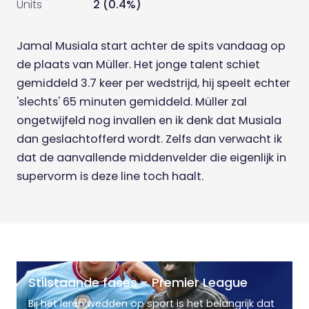
Units
2 (0.4%)
Jamal Musiala start achter de spits vandaag op
de plaats van Müller. Het jonge talent schiet
gemiddeld 3.7 keer per wedstrijd, hij speelt echter
'slechts' 65 minuten gemiddeld. Müller zal
ongetwijfeld nog invallen en ik denk dat Musiala
dan geslachtofferd wordt. Zelfs dan verwacht ik
dat de aanvallende middenvelder die eigenlijk in
supervorm is deze line toch haalt.
Stilstaande fases - Premier League
Bij het leren wedden op sport is het belangrijk dat