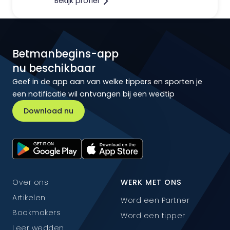
Bekijk profiel
Betmanbegins-app
nu beschikbaar
Geef in de app aan van welke tippers en sporten je
een notificatie wil ontvangen bij een wedtip
Download nu
Over ons
WERK MET ONS
Artikelen
Word een Partner
Bookmakers
Word een tipper
Leer wedden