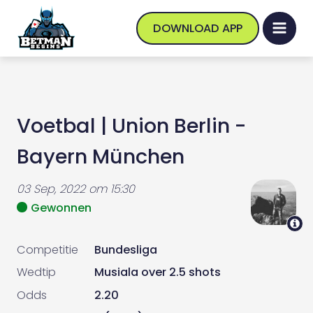
DOWNLOAD APP
Voetbal
|
Union Berlin -
Bayern München
03 Sep, 2022
om
15:30
Gewonnen
Competitie
Bundesliga
Wedtip
Musiala over 2.5 shots
Odds
2.20