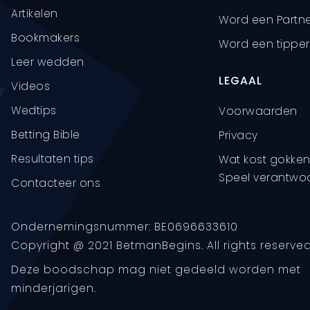
Artikelen
Word een Partn
Bookmakers
Word een tipper
Leer wedden
LEGAAL
Videos
Wedtips
Voorwaarden
Betting Bible
Privacy
Resultaten tips
Wat kost gokken
Speel verantwoo
Contacteer ons
Ondernemingsnummer: BE0696633610
Copyright @ 2021 BetmanBegins. All rights reserved
Deze boodschap mag niet gedeeld worden met
minderjarigen.