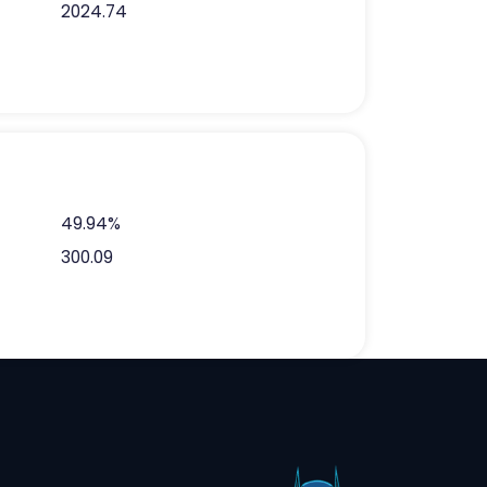
2024.74
49.94%
300.09