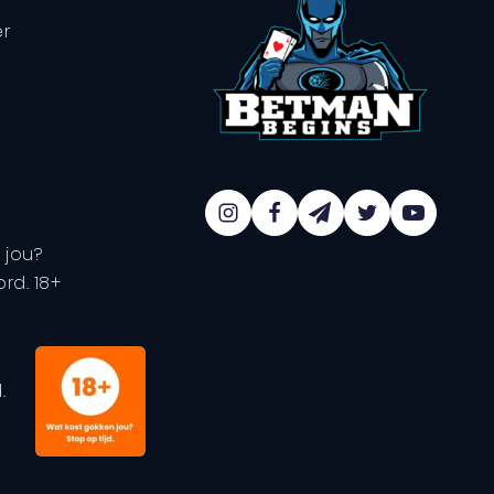
er
 jou?
rd. 18+
.