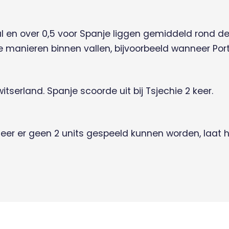
l en over 0,5 voor Spanje liggen gemiddeld rond de 1
nieren binnen vallen, bijvoorbeeld wanneer Portug
tserland. Spanje scoorde uit bij Tsjechie 2 keer.
nneer er geen 2 units gespeeld kunnen worden, laat