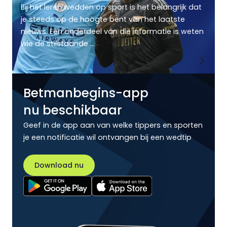
Bij het leren wedden op sport is het belangrijk dat
je steeds op de hoogte bent van het laatste
nieuws. Eén onderdeel van die informatie is weten
wie de stilstaande ...
Betmanbegins-app
nu beschikbaar
Geef in de app aan van welke tippers en sporten
je een notificatie wil ontvangen bij een wedtip
Download nu