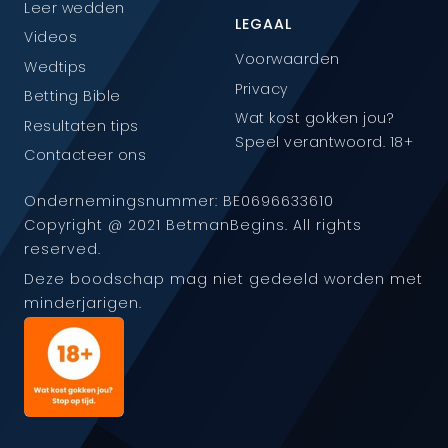
Leer wedden
LEGAAL
Videos
Voorwaarden
Wedtips
Privacy
Betting Bible
Wat kost gokken jou?
Resultaten tips
Speel verantwoord. 18+
Contacteer ons
Ondernemingsnummer: BE0696633610
Copyright @ 2021 BetmanBegins. All rights
reserved.
Deze boodschap mag niet gedeeld worden met
minderjarigen.