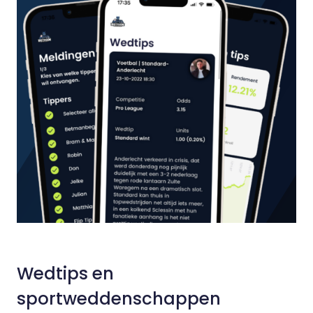
Wedtips en
sportweddenschappen