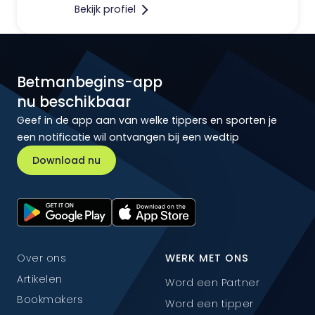
Bekijk profiel
Betmanbegins-app
nu beschikbaar
Geef in de app aan van welke tippers en sporten je
een notificatie wil ontvangen bij een wedtip
Download nu
Over ons
WERK MET ONS
Artikelen
Word een Partner
Bookmakers
Word een tipper