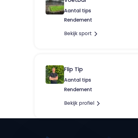
Aantal tips
Rendement
Bekijk sport
Flip Tip
Aantal tips
Rendement
Bekijk profiel