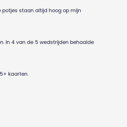
potjes staan altijd hoog op mijn
rten. In 4 van de 5 wedstrijden behaalde
 5+ kaarten.