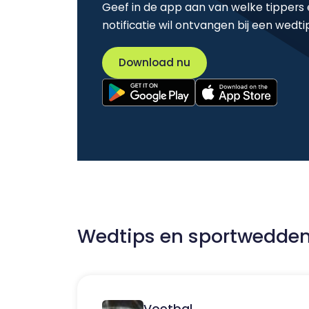
Geef in de app aan van welke tippers 
notificatie wil ontvangen bij een wedti
Download nu
Wedtips en sportwedden
Voetbal