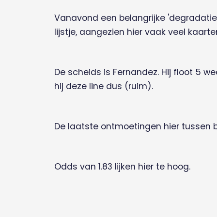
Vanavond een belangrijke 'degradatiek
lijstje, aangezien hier vaak veel kaarte
De scheids is Fernandez. Hij floot 5 wed
hij deze line dus (ruim).
De laatste ontmoetingen hier tussen be
Odds van 1.83 lijken hier te hoog.