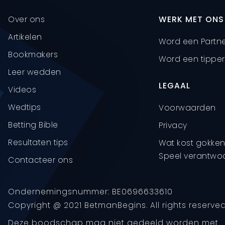
Over ons
WERK MET ONS
Artikelen
Word een Partn
Bookmakers
Word een tipper
Leer wedden
LEGAAL
Videos
Wedtips
Voorwaarden
Betting Bible
Privacy
Resultaten tips
Wat kost gokken
Speel verantwoo
Contacteer ons
Ondernemingsnummer: BE0696633610
Copyright @ 2021 BetmanBegins. All rights reserved
Deze boodschap mag niet gedeeld worden met