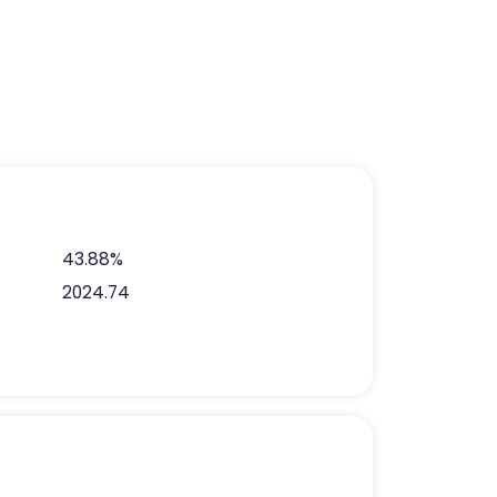
43.88%
2024.74