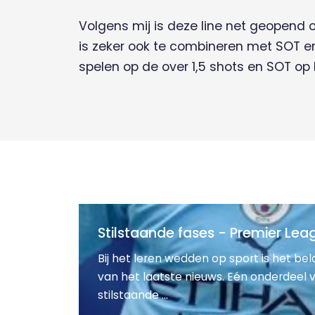
Volgens mij is deze line net geopend 
is zeker ook te combineren met SOT en 
spelen op de over 1,5 shots en SOT op
Stilstaande fases - Premier Lea
Bij het leren wedden op sport is het be
van het laatste nieuws. Eén onderdeel v
stilstaande ...