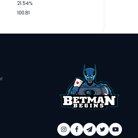
21.54%
100.81
er