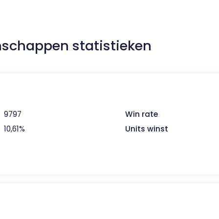
schappen statistieken
9797
Win rate
10,61%
Units winst