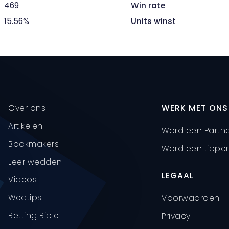
469
Win rate
15.56%
Units winst
Over ons
WERK MET ONS
Artikelen
Word een Partn
Bookmakers
Word een tipper
Leer wedden
LEGAAL
Videos
Wedtips
Voorwaarden
Betting Bible
Privacy