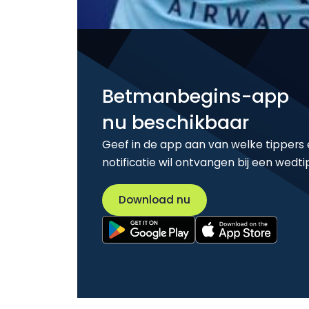
Betmanbegins-app
nu beschikbaar
Geef in de app aan van welke tippers 
notificatie wil ontvangen bij een wedti
Download nu