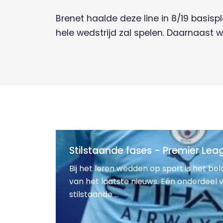
Brenet haalde deze line in 8/19 basisple
hele wedstrijd zal spelen. Daarnaast 
Stilstaande fases - Premier Lea
Bij het leren wedden op sport is het be
van het laatste nieuws. Eén onderdeel v
stilstaande ...