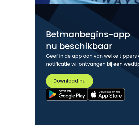
Betmanbegins-app
nu beschikbaar
Geef in de app aan van welke tippers 
notificatie wil ontvangen bij een wedti
Download nu