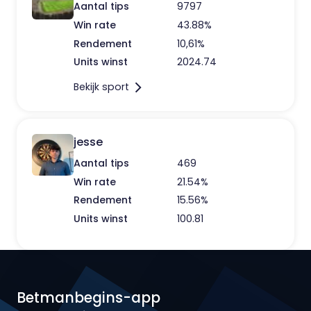
Aantal tips
9797
Win rate
43.88%
Rendement
10,61%
Units winst
2024.74
Bekijk sport
jesse
Aantal tips
469
Win rate
21.54%
Rendement
15.56%
Units winst
100.81
Betmanbegins-app